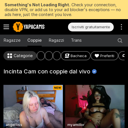
Something's Not Loading Right.
Check your connection,
disable VPN, or add us to your ad blocker's exceptions — no
ads here, just the content you love.
Iscriviti gratuitamente
Ragazze
Coppie
Ragazzi
Trans
Categorie
Bacheca
Preferiti
Incinta Cam con coppie dal
vivo
angellliss
myamillor